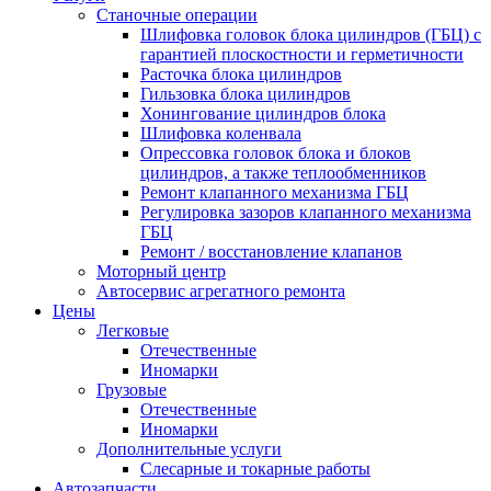
Станочные операции
Шлифовка головок блока цилиндров (ГБЦ) с
гарантией плоскостности и герметичности
Расточка блока цилиндров
Гильзовка блока цилиндров
Хонингование цилиндров блока
Шлифовка коленвала
Опрессовка головок блока и блоков
цилиндров, а также теплообменников
Ремонт клапанного механизма ГБЦ
Регулировка зазоров клапанного механизма
ГБЦ
Ремонт / восстановление клапанов
Моторный центр
Автосервис агрегатного ремонта
Цены
Легковые
Отечественные
Иномарки
Грузовые
Отечественные
Иномарки
Дополнительные услуги
Слесарные и токарные работы
Автозапчасти