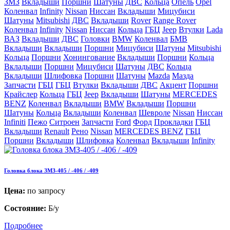
ЗМЗ
Вкладыши
Поршни
Шатуны
ДВС
Кольца
Опель
Opel
Коленвал
Infinity
Nissan
Ниссан
Вкладыши
Мицубиси
Шатуны
Mitsubishi
ДВС
Вкладыши
Rover
Range Rover
Коленвал
Infinity
Nissan
Ниссан
Кольца
ГБЦ
Jeep
Втулки
Lada
ВАЗ
Вкладыши
ДВС
Головки
BMW
Коленвал
БМВ
Вкладыши
Вкладыши
Поршни
Мицубиси
Шатуны
Mitsubishi
Кольца
Поршни
Хонингование
Вкладыши
Поршни
Кольца
Вкладыши
Поршни
Мицубиси
Шатуны
ДВС
Кольца
Вкладыши
Шлифовка
Поршни
Шатуны
Mazda
Мазда
Запчасти
ГБЦ
ГБЦ
Втулки
Вкладыши
ДВС
Акцент
Поршни
Крайслер
Кольца
ГБЦ
Jeep
Вкладыши
Шатуны
MERCEDES
BENZ
Коленвал
Вкладыши
BMW
Вкладыши
Поршни
Шатуны
Кольца
Вкладыши
Коленвал
Шевроле
Nissan
Ниссан
Infiniti
Пежо
Ситроен
Запчасти
Ford
Форд
Прокладки
ГБЦ
Вкладыши
Renault
Рено
Nissan
MERCEDES BENZ
ГБЦ
Поршни
Вкладыши
Шлифовка
Коленвал
Вкладыши
Infinity
Головка блока ЗМЗ-405 / -406 / -409
Цена:
по запросу
Состояние:
Б/у
Подробнее