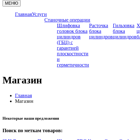
МЕНЮ
Главная
Услуги
Станочные операции
Шлифовка
Расточка
Гильзовка
Х
головок блока
блока
блока
ц
цилиндров
цилиндров
цилиндров
б
(ГБЦ) с
гарантией
плоскостности
и
герметичности
Магазин
Главная
Магазин
Некоторые наши предложения
Поиск по меткам товаров: