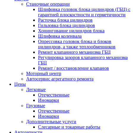
Станочные операции
Шлифовка головок блока цилиндров (ГБЦ) с
гарантией плоскостности и герметичности
Расточка блока цилиндров
Гильзовка блока цилиндров
Хонингование цилиндров блока
Шлифовка коленвала
Опрессовка головок блока и блоков
цилиндров, а также теплообменников
Ремонт клапанного механизма ГБЦ
Регулировка зазоров клапанного механизма
ГБЦ
Ремонт / восстановление клапанов
Моторный центр
Автосервис агрегатного ремонта
Цены
Легковые
Отечественные
Иномарки
Грузовые
Отечественные
Иномарки
Дополнительные услуги
Слесарные и токарные работы
Автозапчасти